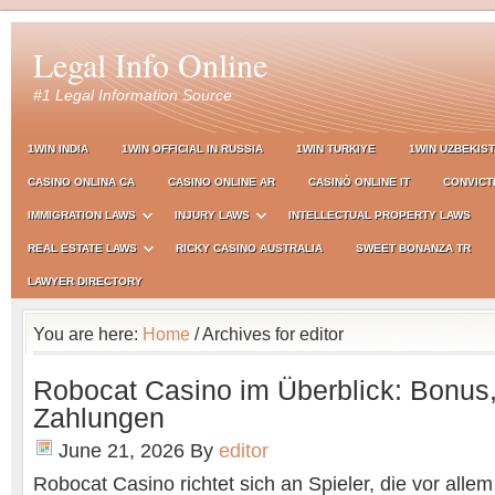
Legal Info Online
#1 Legal Information Source
1WIN INDIA
1WIN OFFICIAL IN RUSSIA
1WIN TURKIYE
1WIN UZBEKIS
CASINO ONLINA CA
CASINO ONLINE AR
CASINÒ ONLINE IT
CONVICT
IMMIGRATION LAWS
INJURY LAWS
INTELLECTUAL PROPERTY LAWS
REAL ESTATE LAWS
RICKY CASINO AUSTRALIA
SWEET BONANZA TR
LAWYER DIRECTORY
You are here:
Home
/ Archives for editor
Robocat Casino im Überblick: Bonus,
Zahlungen
June 21, 2026
By
editor
Robocat Casino richtet sich an Spieler, die vor all